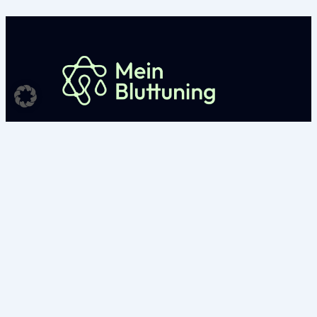
Privatpraxis für ganzheitliche Medizin in Roth.
Nachfolger der Praxis Dr. Ulrich Strunz. Wir
verbinden modernste Diagnostik mit
bewährter molekularer Medizin.
Rechtliches
AGB
Widerrufsrecht
Impressum