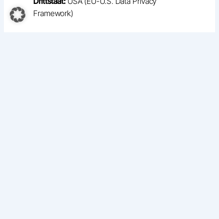
Drittstaat:
USA (EU-U.S. Data Privacy
Framework)
4. Speicherdauer
Daten werden nur so lange gespeichert, wie
dies für den jeweiligen Zweck erforderlich ist
oder gesetzliche Aufbewahrungspflichten
bestehen, insbesondere:
Steuer- und Handelsrecht: bis zu 10 Jahre
Ärztliche Dokumentationspflichten: nach
gesetzlichen Vorgaben
5. Rechte der betroffenen
Personen