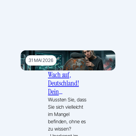
31 MAI 2026
Wach auf,
Deutschland!
Dein
Schutzschild
Wussten Sie, dass
Sie sich vielleicht
rostet – Die
im Mangel
Wahrheit über
befinden, ohne es
das vergessene
zu wissen?
Eisen-Optimum
„Unerkannt im