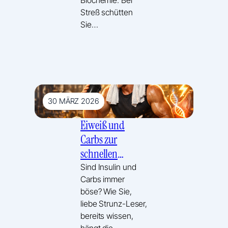
Streß schütten
Sie…
30 MÄRZ 2026
Eiweiß und
Carbs zur
schnellen
Regeneration
Sind Insulin und
Carbs immer
nach dem
böse? Wie Sie,
Krafttraining –
liebe Strunz-Leser,
der Insulin
bereits wissen,
Trick!
hängt die