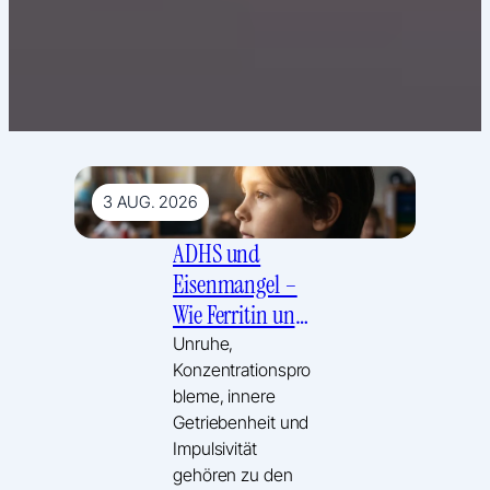
3 AUG. 2026
ADHS und
Eisenmangel –
Wie Ferritin und
Dopamin
Unruhe,
Konzentrationspro
zusammenhänge
bleme, innere
n können
Getriebenheit und
Impulsivität
gehören zu den