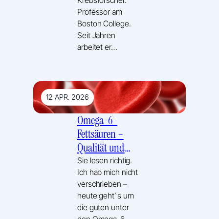
Professor am
Boston College.
Seit Jahren
arbeitet er…
12 APR. 2026
Omega-6-
Fettsäuren –
Qualität und
Quantität
Sie lesen richtig.
Ich hab mich nicht
verschrieben –
heute geht´s um
die guten unter
den Omega-6-