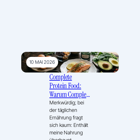
10 MAI 2026
Complete
Protein Food:
Warum Complete
Protein Food
Merkwürdig; bei
der täglichen
biologisch
Ernährung fragt
wichtig ist
sich kaum: Enthält
meine Nahrung
überhaupt