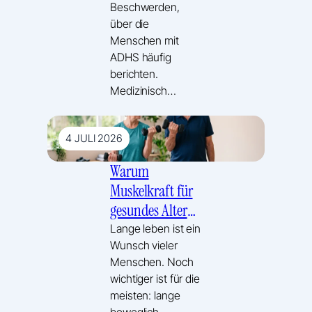
Beschwerden,
über die
Menschen mit
ADHS häufig
berichten.
Medizinisch…
4 JULI 2026
Warum
Muskelkraft für
gesundes Altern
so wichtig ist
Lange leben ist ein
Wunsch vieler
Menschen. Noch
wichtiger ist für die
meisten: lange
beweglich,