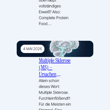
vollständiges
Eiweiß? Also:
Complete Protein
Food.…
4 MAI 2026
Multiple Sklerose
(MS) –
Ursachen,
Diagnose & neue
Allein schon
dieses Wort:
Ansätze
Multiple Sklerose.
Furchteinflößend!!!
Für die Meisten ein
Stempel. Eine