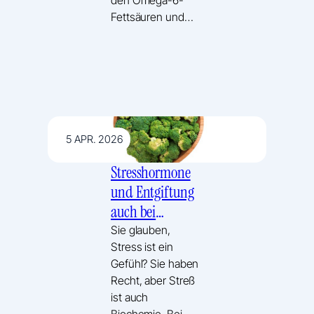
Fettsäuren und…
5 APR. 2026
Stresshormone
und Entgiftung
auch bei
Endometriose –
Sie glauben,
Stress ist ein
Genetik der
Gefühl? Sie haben
COMT
Recht, aber Streß
ist auch
Biochemie. Bei