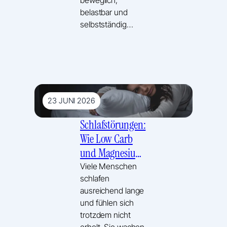
belastbar und
selbstständig…
23 JUNI 2026
Schlafstörungen:
Wie Low Carb
und Magnesium
zu besserem
Viele Menschen
schlafen
Schlaf beitragen
ausreichend lange
können
und fühlen sich
trotzdem nicht
erholt. Sie wachen