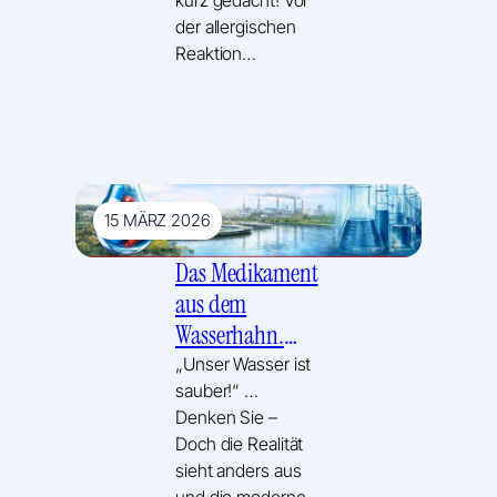
der allergischen
Reaktion…
15 MÄRZ 2026
Das Medikament
aus dem
Wasserhahn.
Kaum jemand
„Unser Wasser ist
sauber!“ …
weiß darum…
Denken Sie –
Doch die Realität
sieht anders aus
und die moderne