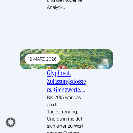
Analytik…
12 MÄRZ 2026
Glyphosat.
Zulassungsdossie
rs. Grenzwerte.
Und immer
Bis 2015 war das
an der
wieder
Tagesordnung…
durchgewunken
Und dann meldet
…
sich einer zu Wort,
der das System