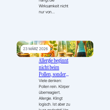
Wirksamkeit nicht
nur von…
23 MÄRZ 2026
Allergie beginnt
nicht beim
Pollen, sondern
bei der Barriere.
Viele denken:
Pollen rein. Körper
überreagiert.
Allergie. Klingt
logisch. Ist aber zu
kurz gedacht! Vor